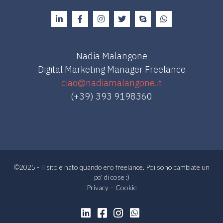
Nadia Malangone
Digital Marketing Manager Freelance
ciao@nadiamalangone.it
(+39) 393 9198360
©2025 - Il sito è nato quando ero freelance. Poi sono cambiate un
po' di cose :)
Privacy
–
Cookie